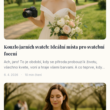
Kouzlo jarních svateb: Ideální místa pro svatební
focení
Ach, jaro! To je období, kdy se příroda probouzí k životu,
všechno kvete, voní a hraje všemi barvami. A co teprve, když
se do té nádhery přidá ještě láska a slib věrnosti? Jarní svatby
6. 4. 2026
·
10 min čtení
mají zkrátka neopakovatelné kouzlo a právě proto jsou tak
oblíben