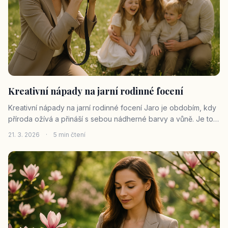
Kreativní nápady na jarní rodinné focení
Kreativní nápady na jarní rodinné focení Jaro je obdobím, kdy
příroda ožívá a přináší s sebou nádherné barvy a vůně. Je to
ideální čas na rodinné focení, které zachytí nejen krásu
21. 3. 2026
·
5 min čtení
vašeho rodinného života, ale také kouzlo jarní přírody. Jako
profesio