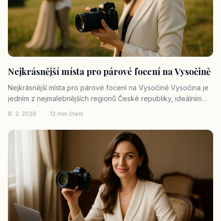
Nejkrásnější místa pro párové focení na Vysočině
Nejkrásnější místa pro párové focení na Vysočině Vysočina je
jedním z nejmalebnějších regionů České republiky, ideálním
místem pro párové focení. Pokud hledáte dokonalé pozadí
8. 3. 2026
·
12 min čtení
pro zachycení vašich romantických chvil, Vysočina nabízí
širokou škálu ná