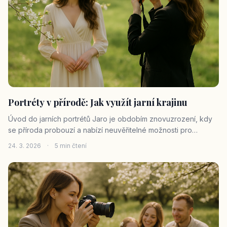
Portréty v přírodě: Jak využít jarní krajinu
Úvod do jarních portrétů Jaro je obdobím znovuzrození, kdy
se příroda probouzí a nabízí neuvěřitelné možnosti pro
fotografování portrétů. Jako profesionální fotografka Zora
24. 3. 2026
·
5 min čtení
Grossmannová z Brna a Vysočiny se s vámi podělím o své
zkušenosti a tipy, jak