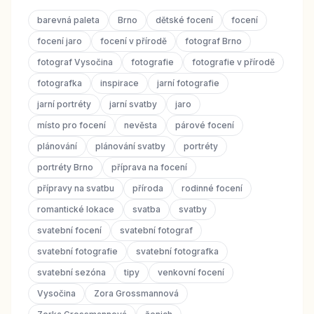
barevná paleta
Brno
dětské focení
focení
focení jaro
focení v přírodě
fotograf Brno
fotograf Vysočina
fotografie
fotografie v přírodě
fotografka
inspirace
jarní fotografie
jarní portréty
jarní svatby
jaro
místo pro focení
nevěsta
párové focení
plánování
plánování svatby
portréty
portréty Brno
příprava na focení
přípravy na svatbu
příroda
rodinné focení
romantické lokace
svatba
svatby
svatební focení
svatební fotograf
svatební fotografie
svatební fotografka
svatební sezóna
tipy
venkovní focení
Vysočina
Zora Grossmannová