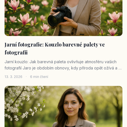
Jarní fotografie: Kouzlo barevné palety ve
fotografii
Jarní kouzlo: Jak barevná paleta ovlivňuje atmosféru vašich
fotografií Jaro je obdobím obnovy, kdy příroda opět ožívá a s
ní i my, fotografové. Jarní fotografie nám nabízejí širokou
13. 3. 2026
·
6 min čtení
paletu barev, které mohou dramaticky ovlivnit atmosféru
snímků. V t