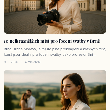
tak ideální.
10 nejkrásnějších míst pro focení svatby v Brně
Brno, srdce Moravy, je město plné překvapení a krásných míst,
která jsou ideální pro focení svatby. Jako profesionální
fotografka, která má za sebou řadu svatebních obřadů a
9. 3. 2026
·
4 min čtení
focení, vám ráda představím 10 nejkrásnějších míst pro focení
svatby v Brně.