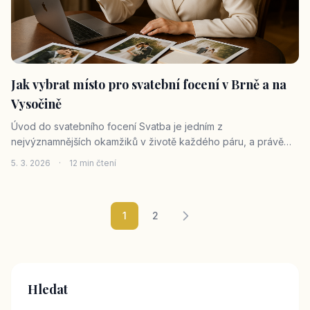
Jak vybrat místo pro svatební focení v Brně a na
Vysočině
Úvod do svatebního focení Svatba je jedním z
nejvýznamnějších okamžiků v životě každého páru, a právě
proto je důležité zachytit tyto chvíle na kvalitních fotografiích.
5. 3. 2026
·
12 min čtení
Jako profesionální fotografka Zora Grossmannová z Brna a
Vysočiny jsem měla tu če
1
2
Hledat