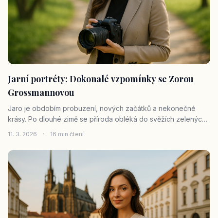
Jarní portréty: Dokonalé vzpomínky se Zorou
Grossmannovou
Jaro je obdobím probuzení, nových začátků a nekonečné
krásy. Po dlouhé zimě se příroda obléká do svěžích zelených
tónů, rozkvétají první květy a vzduch je naplněn vůní optimismu
11. 3. 2026
·
16 min čtení
a naděje. Je to čas, kdy vše ožívá, a stejně tak se probouzí i
naše touha zachytit tyto prchavé, ale o to cennější okamžiky.
Jako profesionální fotografka Zora Grossmannová z Brna a
Vysočiny věřím, že právě jaro nabízí jedinečnou kulisu pro
tvorbu nezapomenutelných portrétů, které budou dýchat
lehkostí, něhou a radostí. Přemýšlíte, jak vytvořit dokonalé
vzpomínky na jaře? Pojďme se společně ponořit do tajů jarního
focení a objevit, proč je právě toto roční období pro portréty