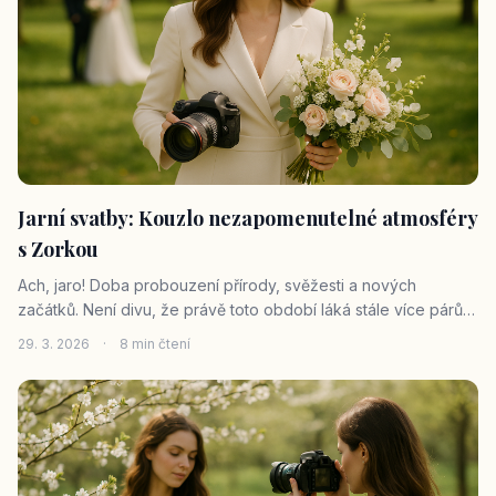
Jarní svatby: Kouzlo nezapomenutelné atmosféry
s Zorkou
Ach, jaro! Doba probouzení přírody, svěžesti a nových
začátků. Není divu, že právě toto období láká stále více párů k
uspořádání jejich velkého dne. Jarní svatby mají své jedinečné
29. 3. 2026
·
8 min čtení
kouzlo, které se jen těžko hledá v jiných ročních obdobích.
Vzduch je