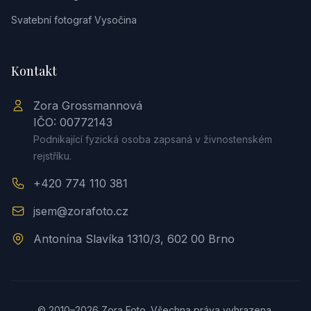
Svatební fotograf Vysočina
Kontakt
Zora Grossmannová
IČO: 00772143
Podnikající fyzická osoba zapsaná v živnostenském
rejstříku.
+420 774 110 381
jsem@zorafoto.cz
Antonína Slavíka 1310/3, 602 00 Brno
© 2010–2026 Zora Foto. Všechna práva vyhrazena.