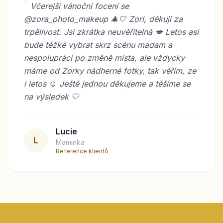
"
Včerejší vánoční focení se
@zora_photo_makeup 🎄🤍 Zori, děkuji za
trpělivost. Jsi zkrátka neuvěřitelná 💋 Letos asi
bude těžké vybrat skrz scénu madam a
nespolupráci po změně místa, ale vždycky
máme od Zorky nádherné fotky, tak věřím, ze
i letos ☺️ Ještě jednou děkujeme a těšíme se
na výsledek 🤍
Lucie
L
Maminka
Reference klientů