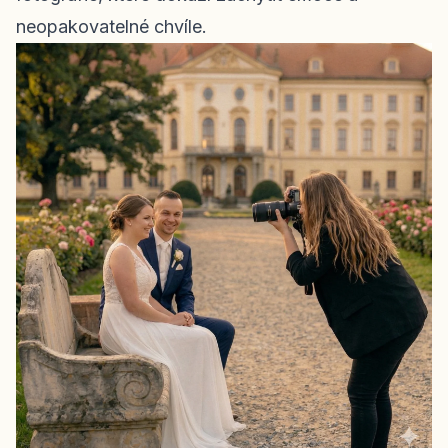
neopakovatelné chvíle.