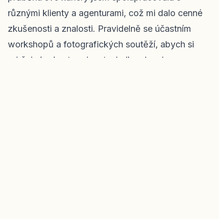
různými klienty a agenturami, což mi dalo cenné
zkušenosti a znalosti. Pravidelně se účastním
workshopů a fotografických soutěží, abych si
udržela krok s trendy a technikami v oboru.
Co říkají moji klienti
Spokojenost mých klientů je pro mě na prvním
místě. Můžete se podívat na
reference klientů
,
kteří byli s mými službami spokojeni. Jejich slova
mě motivují a posouvají dál.
Jak mě kontaktovat
Pokud hledáte profesionální fotografku v Brně
nebo na Vysočině, neváhejte mě kontaktovat
prostřednictvím
kontaktního formuláře
. Ráda se s
vámi setkám a proberu, jakým způsobem vám