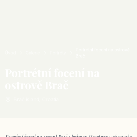
Portrétní focení na ostrově
Úvod
Galerie
Portréty
Brač
Portrétní focení na
ostrově Brač
Brač island, Croatia
Portrétní focení na ostrově Brač s krásnou Henriettou @henynka