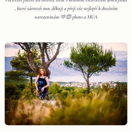
, které zároveň moc děkuji a přeji vše nejlepší k dnešním
narozeninám 🫶😍 photo a MUA